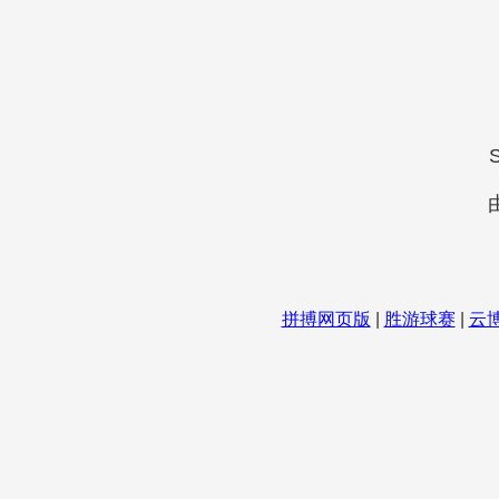
S
拼搏网页版
|
胜游球赛
|
云